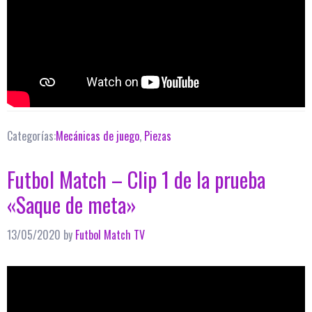
Categorías:
Mecánicas de juego
,
Piezas
Futbol Match – Clip 1 de la prueba
«Saque de meta»
13/05/2020
by
Futbol Match TV