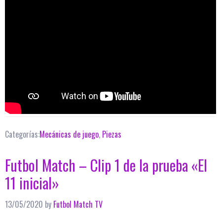
Categorías:
Mecánicas de juego
,
Piezas
Futbol Match – Clip 1 de la prueba «El
11 inicial»
13/05/2020
by
Futbol Match TV