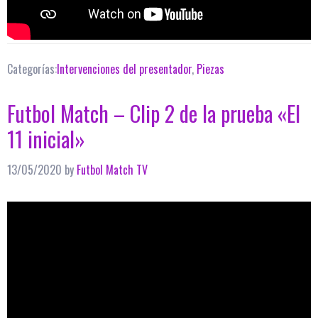
Categorías:
Intervenciones del presentador
,
Piezas
Futbol Match – Clip 2 de la prueba «El
11 inicial»
13/05/2020
by
Futbol Match TV