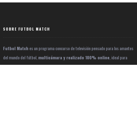
Footer
Barra
lateral
principal
SOBRE FUTBOL MATCH
Futbol Match
es un programa concurso de televisión pensado para los amantes
del mundo del fútbol,
multicámara y realizado 100% online
, ideal para
tiempos de confinamiento.
CONTACTAR
EMAIL:
FUTBOLMATCHTV@BIZEVERSA.COM