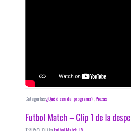
Categorías:
¿Qué dicen del programa?
,
Piezas
Futbol Match – Clip 1 de la desp
13/05/2020
by
Futbol Match TV