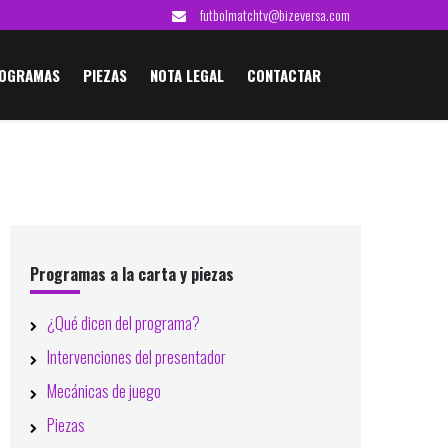
futbolmatchtv@bizeversa.com
OGRAMAS
PIEZAS
NOTA LEGAL
CONTACTAR
Barra
lateral
Programas a la carta y piezas
principal
¿Qué dicen del programa?
Intervenciones del presentador
Mecánicas de juego
Piezas