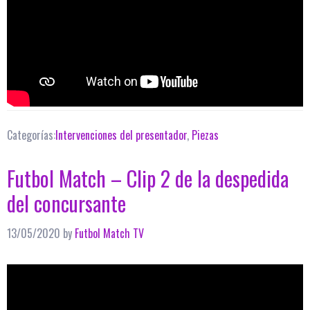
Categorías:
Intervenciones del presentador
,
Piezas
Futbol Match – Clip 2 de la despedida
del concursante
13/05/2020
by
Futbol Match TV