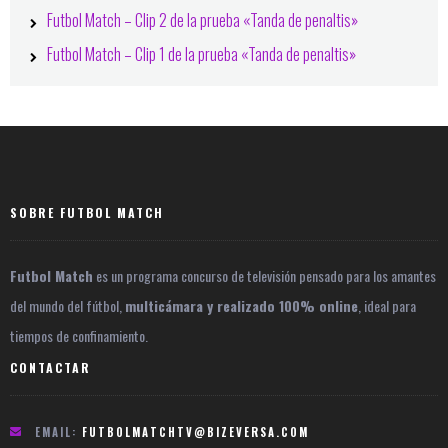
Futbol Match – Clip 2 de la prueba «Tanda de penaltis»
Futbol Match – Clip 1 de la prueba «Tanda de penaltis»
Footer
SOBRE FUTBOL MATCH
Futbol Match
es un programa concurso de televisión pensado para los amantes
del mundo del fútbol,
multicámara y realizado 100% online
, ideal para
tiempos de confinamiento.
CONTACTAR
EMAIL:
FUTBOLMATCHTV@BIZEVERSA.COM