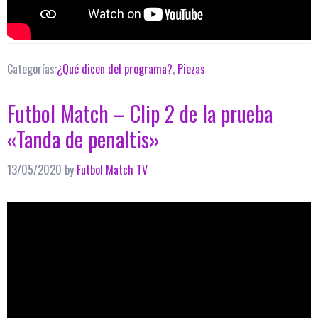
Categorías:
¿Qué dicen del programa?
,
Piezas
Futbol Match – Clip 2 de la prueba
«Tanda de penaltis»
13/05/2020
by
Futbol Match TV