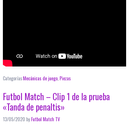
Categorías:
Mecánicas de juego
,
Piezas
Futbol Match – Clip 1 de la prueba
«Tanda de penaltis»
13/05/2020
by
Futbol Match TV