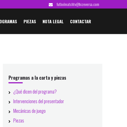
futbolmatchtv@bizeversa.com
OGRAMAS
PIEZAS
NOTA LEGAL
CONTACTAR
Barra
lateral
Programas a la carta y piezas
principal
¿Qué dicen del programa?
Intervenciones del presentador
Mecánicas de juego
Piezas