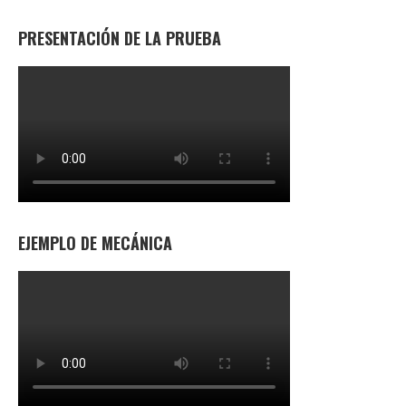
PRESENTACIÓN DE LA PRUEBA
EJEMPLO DE MECÁNICA